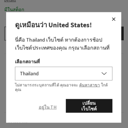
มีในสต็อก
ดูเหมือนว่า
United States
!
เพิ่มลงกระเป๋า
–
+
นี่คือ
Thailand
เว็บไซต์ หากต้องการช้อป
เว็บไซต์ประเทศของคุณ กรุณาเลือกสถานที่
เลือกสถานที่
กลิ่น
กลิ่นหอมอย่างไร: ตะกร้าซักผ้า สดใหม่จากราว
ไม่สามารถระบุสถานที่ได้ คุณอาจจะ
ค้นหาสาขา
ใกล้
ตากผ้า
คุณ
โน้ต: อากาศบริสุทธิ์ กลิ่นยูคาลิปตัสสดชื่น และ
เปลี่ยน
ดอกลาเวนเดอร์อันนุ่มนวล
อยู่ใน TH
เว็บไซต์
ภาพรวม