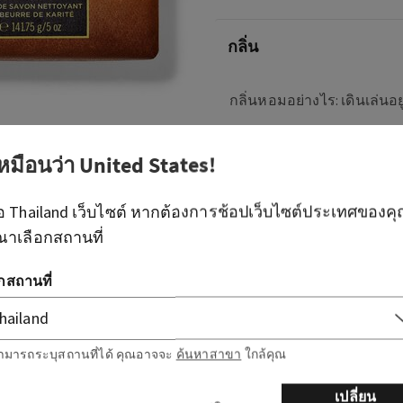
กลิ่น
กลิ่นหอมอย่างไร: เดินเล่นอยู
โน้ต: มะฮอกกานี ไม้สักสีด
เหมือนว่า
United States
!
ภาพรวม
ือ
Thailand
เว็บไซต์ หากต้องการช้อปเว็บไซต์ประเทศของค
ณาเลือกสถานที่
วิธีใช้
อกสถานที่
ส่วนผสม
ามารถระบุสถานที่ได้ คุณอาจจะ
ค้นหาสาขา
ใกล้คุณ
เปลี่ยน