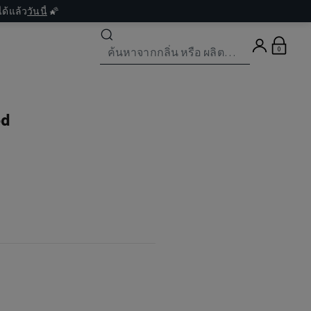
ด้แล้ว
วันนี้
🌠
0
od