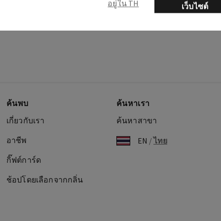
อยู่ใน TH
เว็บไซต์
ค้นพบ
ค้นหาเรา
เกี่ยวกับเรา
ค้นหาสาขา
อาชีพ
EN
/
ไทย
กิ๊ฟต์การ์ด
ช้อปโดยเลือกจากกลิ่น