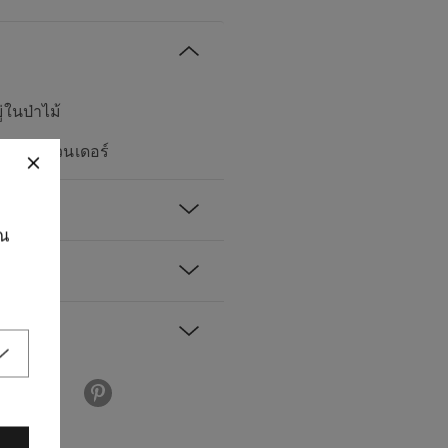
่ในป่าไม้
ำ และลาเวนเดอร์
ุณ