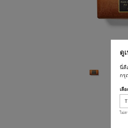
ดู
นี่ค
กรุ
เลื
ไม่ส