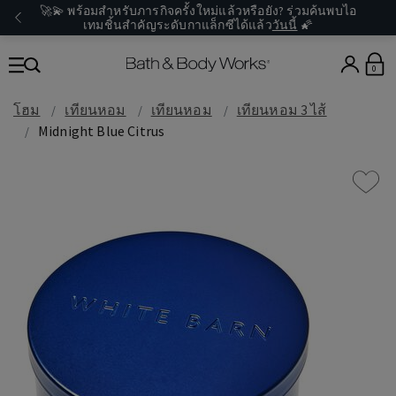
🚀💫 พร้อมสำหรับภารกิจครั้งใหม่แล้วหรือยัง? ร่วมค้นพบไอ
เทมชิ้นสำคัญระดับกาแล็กซีได้แล้ว
วันนี้
🌠
0
โฮม
เทียนหอม
เทียนหอม
เทียนหอม 3 ไส้
Midnight Blue Citrus