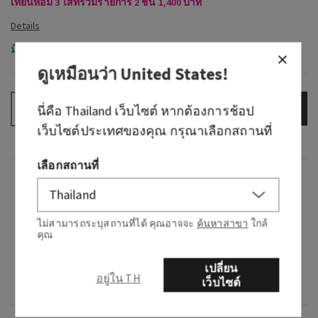
เทียนหอม 3 ไส้ที่ร่วมรายการ 2 ชิ้น 1,400 บาท
มีในสต็อก
ดูเหมือนว่า
United States
!
เพิ่มลงกระเป๋า
–
+
นี่คือ
Thailand
เว็บไซต์ หากต้องการช้อป
เว็บไซต์ประเทศของคุณ กรุณาเลือกสถานที่
เลือกสถานที่
กลิ่น
กลิ่นหอมอย่างไร: สายลมเย็นสบายในค่ำคืนฤดู
ไม่สามารถระบุสถานที่ได้ คุณอาจจะ
ค้นหาสาขา
ใกล้
คุณ
ร้อนอันอบอุ่น
โน้ต: กลิ่นส้มที่ชุ่มฉ่ำ น้ำพุสดชื่น และมะม่วง
เปลี่ยน
อยู่ใน TH
เว็บไซต์
หวาน