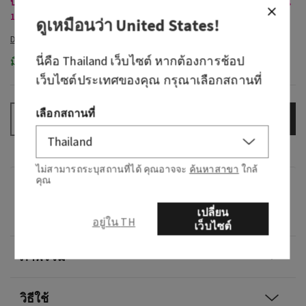
ปลั๊กและรีฟิลวอลล์ฟลาวเวอร์ที่ร่วมรายการ 2 ชิ้น 820 บาท หรือ 4 ชิ้น
1,550 บาท
ดูเหมือนว่า
United States
!
นี่คือ
Thailand
เว็บไซต์ หากต้องการช้อป
มีในสต็อก
เว็บไซต์ประเทศของคุณ กรุณาเลือกสถานที่
เลือกสถานที่
เพิ่มลงกระเป๋า
–
+
ไม่สามารถระบุสถานที่ได้ คุณอาจจะ
ค้นหาสาขา
ใกล้
คุณ
กลิ่น
เปลี่ยน
0
อยู่ใน TH
เว็บไซต์
ภาพรวม
วิธีใช้