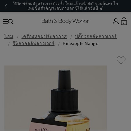
🚀💫 พร้อมสำหรับภารกิจครั้งใหม่แล้วหรือยัง? ร่วมค้นพบไอ
เทมชิ้นสำคัญระดับกาแล็กซีได้แล้ว
วันนี้
🌠
0
โฮม
เครื่องหอมปรับอากาศ
ปลั๊กวอลล์ฟลาวเวอร์
รีฟิลวอลล์ฟลาวเวอร์
Pineapple Mango