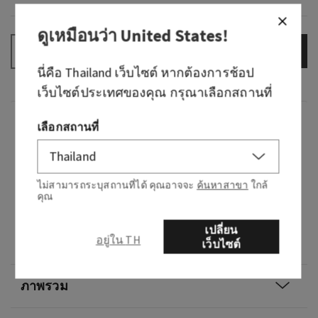
ดูเหมือนว่า
United States
!
เพิ่มลงกระเป๋า
–
+
นี่คือ
Thailand
เว็บไซต์ หากต้องการช้อป
เว็บไซต์ประเทศของคุณ กรุณาเลือกสถานที่
กลิ่น
เลือกสถานที่
สวัสดีจากสรวงสวรรค์! ตื่นขึ้นมาพร้อมกับกลิ่น
หอมหวานของน้ำสับปะรดสีชมพูและแสงอาทิตย์
ไม่สามารถระบุสถานที่ได้ คุณอาจจะ
ค้นหาสาขา
ใกล้
คุณ
ยามเช้าที่ส่องผ่านต้นปาล์ม
โน้ต: สับปะรดสีชมพูหวานหอม น้ำตาลปาล์ม และ
เปลี่ยน
อยู่ใน TH
เว็บไซต์
น้ำหวานบ่มแดด
ภาพรวม