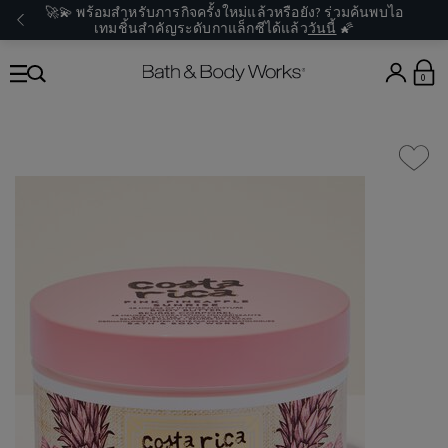
🚀💫 พร้อมสำหรับภารกิจครั้งใหม่แล้วหรือยัง? ร่วมค้นพบไอ
เทมชิ้นสำคัญระดับกาแล็กซีได้แล้ว
วันนี้
🌠
0