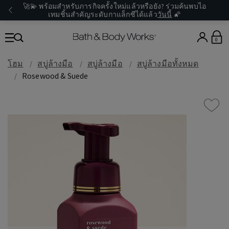
🚀💫 พร้อมสำหรับภารกิจครั้งใหม่แล้วหรือยัง? ร่วมค้นพบไอ
เทมชิ้นสำคัญระดับกาแล็กซีได้แล้ว
วันนี้
🌠
0
โฮม
สบู่ล้างมือ
สบู่ล้างมือ
สบู่ล้างมือทั้งหมด
Rosewood & Suede