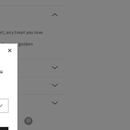
t, airy treat you love.
wberries, golden
am.
ุณ