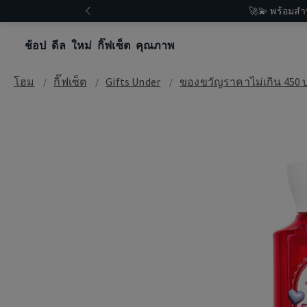
🚀💫 พร้อมสำ
ช้อป
ดีล
ใหม่
กิ๊ฟเซ็ต
คุณภาพ
โฮม
กิ๊ฟเซ็ต
Gifts Under
ของขวัญราคาไม่เกิน 450 