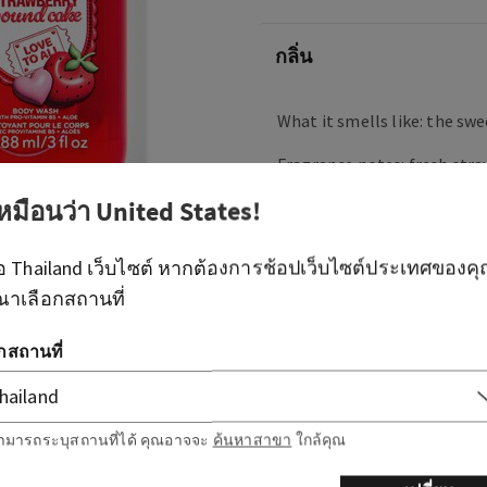
กลิ่น
What it smells like: the swee
Fragrance notes: fresh stra
shortcake and whipped cre
เหมือนว่า
United States
!
ภาพรวม
ือ
Thailand
เว็บไซต์ หากต้องการช้อปเว็บไซต์ประเทศของค
ณาเลือกสถานที่
ส่วนผสม
อกสถานที่
ข้อมูลเพิ่มเติม
ามารถระบุสถานที่ได้ คุณอาจจะ
ค้นหาสาขา
ใกล้คุณ