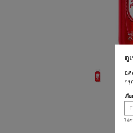
ดู
นี่ค
กรุ
เลื
ไม่ส