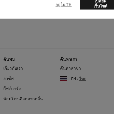
เปลี่ยน
อยู่ใน TH
เว็บไซต์
ค้นพบ
ค้นหาเรา
เกี่ยวกับเรา
ค้นหาสาขา
อาชีพ
EN
/
ไทย
กิ๊ฟต์การ์ด
ช้อปโดยเลือกจากกลิ่น