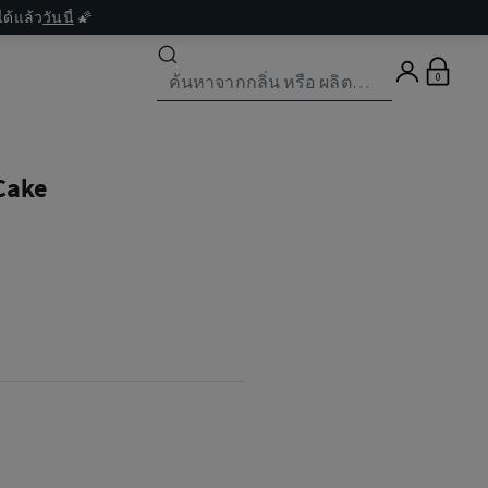
ด้แล้ว
วันนี้
🌠
0
Cake