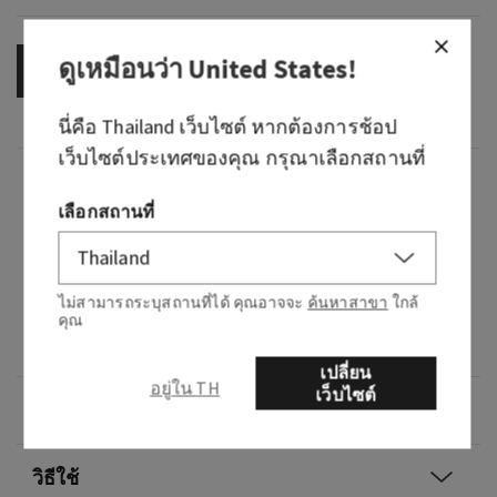
ดูเหมือนว่า
United States
!
OUT OF STOCK
นี่คือ
Thailand
เว็บไซต์ หากต้องการช้อป
เว็บไซต์ประเทศของคุณ กรุณาเลือกสถานที่
กลิ่น
เลือกสถานที่
กลิ่นหอมอย่างไร: กลิ่นผลไม้ ดอกไม้ และกลิ่นน่า
กลัวในสัดส่วนที่เท่ากัน
ไม่สามารถระบุสถานที่ได้ คุณอาจจะ
ค้นหาสาขา
ใกล้
โน้ต: เบอร์รี่สีแดง ดอกมะลิที่บานในตอนกลางคืน
คุณ
และพลัม
เปลี่ยน
อยู่ใน TH
เว็บไซต์
ภาพรวม
วิธีใช้