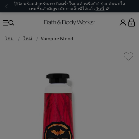
🚀💫 พร้อมสำหรับภารกิจครั้งใหม่แล้วหรือยัง? ร่วมค้นพบไอ
เทมชิ้นสำคัญระดับกาแล็กซีได้แล้ว
วันนี้
🌠
0
โฮม
ใหม่
Vampire Blood