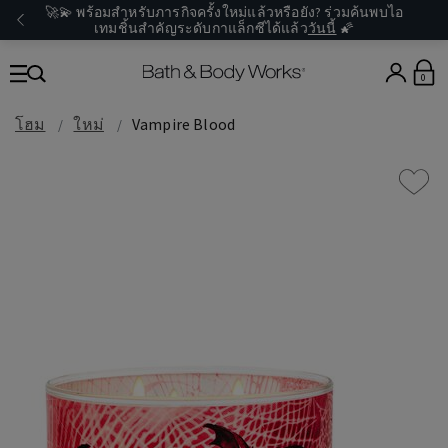
🚀💫 พร้อมสำหรับภารกิจครั้งใหม่แล้วหรือยัง? ร่วมค้นพบไอ
เทมชิ้นสำคัญระดับกาแล็กซีได้แล้ว
วันนี้
🌠
0
โฮม
ใหม่
Vampire Blood