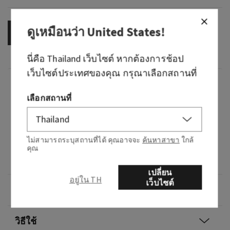
ดูเหมือนว่า
United States
!
OUT OF STOCK
นี่คือ
Thailand
เว็บไซต์ หากต้องการช้อป
เว็บไซต์ประเทศของคุณ กรุณาเลือกสถานที่
กลิ่น
เลือกสถานที่
กลิ่นหอมอย่างไร: กลิ่นผลไม้ ดอกไม้ และกลิ่นน่า
กลัวในสัดส่วนที่เท่ากัน
ไม่สามารถระบุสถานที่ได้ คุณอาจจะ
ค้นหาสาขา
ใกล้
โน้ต: เบอร์รี่สีแดง ดอกมะลิที่บานในตอนกลางคืน
คุณ
และพลัม
เปลี่ยน
อยู่ใน TH
เว็บไซต์
ภาพรวม
วิธีใช้