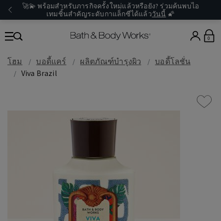
🚀💫 พร้อมสำหรับภารกิจครั้งใหม่แล้วหรือยัง? ร่วมค้นพบไอ
เทมชิ้นสำคัญระดับกาแล็กซีได้แล้ว
วันนี้
🌠
0
โฮม
บอดี้แคร์
ผลิตภัณฑ์บำรุงผิว
บอดี้โลชั่น
Viva Brazil