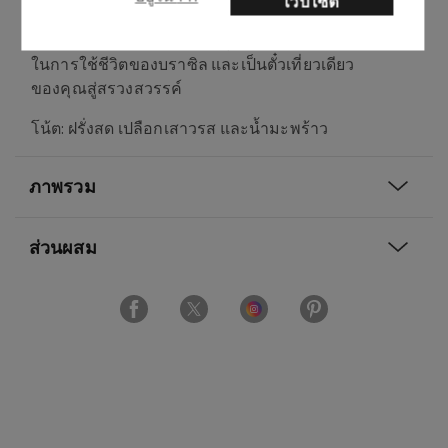
เว็บไซต์
อบอวลไปด้วยกลิ่นผลไม้เมืองร้อน หอมหวาน ผล
ไม้ และสดชื่น น้ำหอมนี้บรรจุความกระตือรือร้น
ในการใช้ชีวิตของบราซิล และเป็นตั๋วเที่ยวเดียว
ของคุณสู่สรวงสวรรค์
โน้ต: ฝรั่งสด เปลือกเสาวรส และน้ำมะพร้าว
ภาพรวม
ส่วนผสม