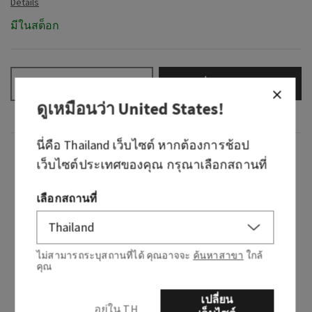
มีในสต็อก
เพิ่มลงกระเป๋า
–
+
ดูเหมือนว่า
United States
!
นี่คือ
Thailand
เว็บไซต์ หากต้องการช้อป
กลิ่น
เว็บไซต์ประเทศของคุณ กรุณาเลือกสถานที่
เราเดินทางไปยังถนนที่คึกคักของริโอเดจาเนโร
เลือกสถานที่
และดื่มด่ำไปกับภาพ เสียง และกลิ่นหอมของ
บราซิล ด้วยความเชี่ยวชาญจากนักออกแบบและ
นักปรุงน้ำหอมชาวบราซิล เราได้นำความงดงาม
ไม่สามารถระบุสถานที่ได้ คุณอาจจะ
ค้นหาสาขา
ใกล้
ของการเดินทางครั้งนั้นมาสู่คุณ—นี่คือ Viva
คุณ
Brazil!
เปลี่ยน
เพียงแค่ได้กลิ่น คุณก็จะหลงใหลไปกับถนนปูหินที่
อยู่ใน TH