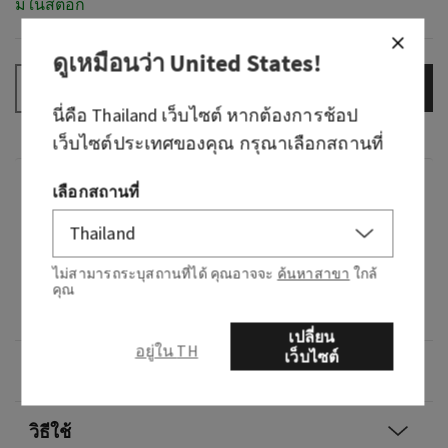
มีในสต็อก
ดูเหมือนว่า
United States
!
เพิ่มลงกระเป๋า
–
+
นี่คือ
Thailand
เว็บไซต์ หากต้องการช้อป
เว็บไซต์ประเทศของคุณ กรุณาเลือกสถานที่
กลิ่น
เลือกสถานที่
What it smells like: an earthy, freshly brewed cup
of tea.
ไม่สามารถระบุสถานที่ได้ คุณอาจจะ
ค้นหาสาขา
ใกล้
คุณ
Fragrance notes: fresh tea, lemon and herbs.
เปลี่ยน
อยู่ใน TH
เว็บไซต์
ภาพรวม
วิธีใช้