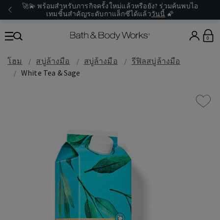
🚀💫 พร้อมสำหรับภารกิจครั้งใหม่แล้วหรือยัง? ร่วมค้นพบไอ
เทมชิ้นสำคัญระดับกาแล็กซีได้แล้ว
วันนี้
🌠
0
โฮม
สบู่ล้างมือ
สบู่ล้างมือ
รีฟิลสบู่ล้างมือ
White Tea & Sage