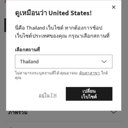
สินค้าหมดสต็อก
ดูเหมือนว่า
United States
!
OUT OF STOCK
นี่คือ
Thailand
เว็บไซต์ หากต้องการช้อป
เว็บไซต์ประเทศของคุณ กรุณาเลือกสถานที่
เลือกสถานที่
กลิ่น
กลิ่นหอมอย่างไร: กลิ่นหอมสดชื่นและดอกไม้อัน
ไม่สามารถระบุสถานที่ได้ คุณอาจจะ
ค้นหาสาขา
ใกล้
สง่างาม
คุณ
โน้ต: พริกไทยสีชมพู ดอกอัลมอนด์อุ่นๆ และเมล็ด
เปลี่ยน
อยู่ใน TH
วานิลลา
เว็บไซต์
ภาพรวม