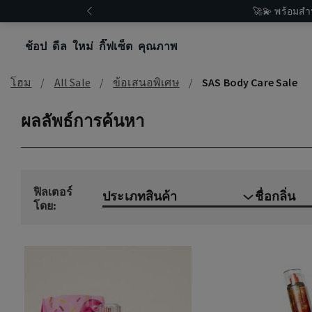
🚀💫 พร้อมสำ
ช้อป
ดีล
ใหม่
กิ๊ฟเซ็ต
คุณภาพ
โฮม
All Sale
ข้อเสนอพิเศษ
SAS Body Care Sale
ผลลัพธ์การค้นหา
ฟิลเตอร์
ประเภทสินค้า
ชื่อกลิ่น
โดย: