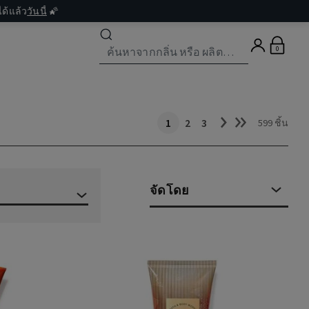
ด้แล้ว
วันนี้
🌠
0
1
2
3
599 ชิ้น