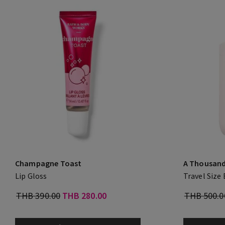
Champagne Toast
A Thousand
Lip Gloss
Travel Size
THB 390.00
THB 280.00
THB 500.0