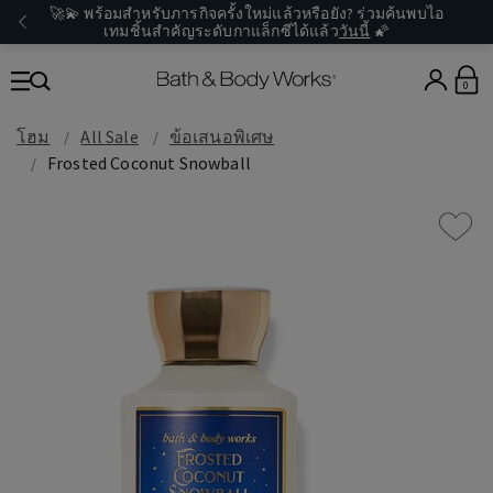
🚀💫 พร้อมสำหรับภารกิจครั้งใหม่แล้วหรือยัง? ร่วมค้นพบไอ
เทมชิ้นสำคัญระดับกาแล็กซีได้แล้ว
วันนี้
🌠
0
โฮม
All Sale
ข้อเสนอพิเศษ
Frosted Coconut Snowball