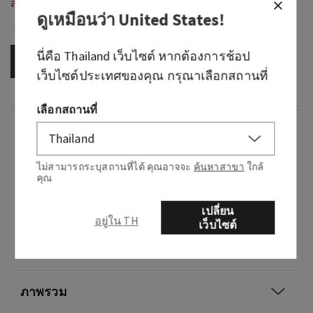
สินค้าหมดสต็อก
ดูเหมือนว่า
United States
!
นี่คือ
Thailand
เว็บไซต์ หากต้องการช้อป
OUT OF STOCK
เว็บไซต์ประเทศของคุณ กรุณาเลือกสถานที่
เลือกสถานที่
กลิ่น
ไม่สามารถระบุสถานที่ได้ คุณอาจจะ
ค้นหาสาขา
ใกล้
กลิ่นหอมอย่างไร: ความสมดุลที่ไม่คาดคิดแต่
คุณ
สมบูรณ์แบบในฤดูหนาว ผสมผสานความหวาน
นุ่มนวล และกลิ่นไม้อย่างลงตัว
เปลี่ยน
อยู่ใน TH
เว็บไซต์
โน้ต: มะพร้าวน้ำค้างแข็ง วานิลลาขั้วโลกเหนือ
ฟรีเซียฤดูหนาว ไม้จูบหิมะ และน้ำตาลปั่น< /p>
ภาพรวม