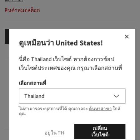
สินค้าหมดสต็อก
OUT OF STOCK
ดูเหมือนว่า
United States
!
นี่คือ
Thailand
เว็บไซต์ หากต้องการช้อป
กลิ่น
เว็บไซต์ประเทศของคุณ กรุณาเลือกสถานที่
เลือกสถานที่
กลิ่นหอมอย่างไร: หอมเหนือกาลเวลา แถมคง
ความเฟมินีน เป็นกลิ่นที่เหมาะจะฉีดยามคุณสวม
ใส่ชุดสีดำตัวสวยนั้น
ไม่สามารถระบุสถานที่ได้ คุณอาจจะ
ค้นหาสาขา
ใกล้
โน้ต: ดอกซากุระ, ลูกแพร, กลีบดอกมิโมซ่า, ดอก
คุณ
มะลิ และแซนดัลวู้ด
เปลี่ยน
อยู่ใน TH
เว็บไซต์
ภาพรวม