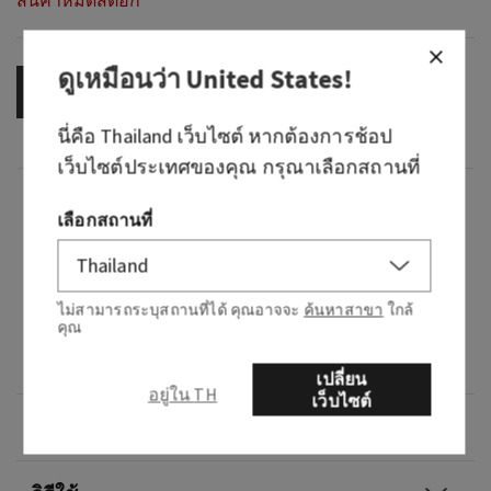
สินค้าหมดสต็อก
ดูเหมือนว่า
United States
!
OUT OF STOCK
นี่คือ
Thailand
เว็บไซต์ หากต้องการช้อป
เว็บไซต์ประเทศของคุณ กรุณาเลือกสถานที่
กลิ่น
เลือกสถานที่
กลิ่นหอมอย่างไร: กลิ่นหอมราวกับชุดเดรสสีดำตัว
น้อยของคุณ สวยงาม เหนือกาลเวลา และเป็นที่รัก
ไม่สามารถระบุสถานที่ได้ คุณอาจจะ
ค้นหาสาขา
ใกล้
คุณ
โน้ต: ซากุระ ลูกแพร์เอเชีย กลีบดอกมิโมซ่าสด
ดอกมะลิสีขาว และไม้จันทน์ที่แดงระเรื่อ
เปลี่ยน
อยู่ใน TH
เว็บไซต์
ภาพรวม