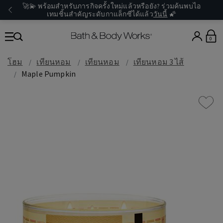
🚀💫 พร้อมสำหรับภารกิจครั้งใหม่แล้วหรือยัง? ร่วมค้นพบไอ
เทมชิ้นสำคัญระดับกาแล็กซีได้แล้ว
วันนี้
🌠
0
โฮม
เทียนหอม
เทียนหอม
เทียนหอม 3 ไส้
Maple Pumpkin