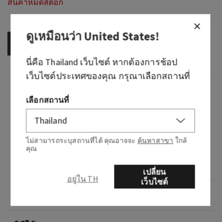
สินค้าหมดสต็อก
ดูเหมือนว่า
United States
!
OUT OF STOCK
นี่คือ
Thailand
เว็บไซต์ หากต้องการช้อป
เว็บไซต์ประเทศของคุณ กรุณาเลือกสถานที่
กลิ่น
เลือกสถานที่
กลิ่นหอมอย่างไร: กลิ่นที่หรูหราชวนให้นึกถึงฤดู
ใบไม้ร่วง
ไม่สามารถระบุสถานที่ได้ คุณอาจจะ
ค้นหาสาขา
ใกล้
คุณ
โน้ต: กลิ่นฟักทองเครื่องเทศ น้ำเชื่อมเมเปิ้ลหวาน
และน้ำตาลทรายแดง
เปลี่ยน
อยู่ใน TH
เว็บไซต์
ภาพรวม