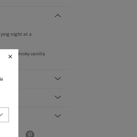
fying night at a
damom, smoky vanilla
ุณ