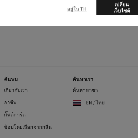
เปลี่ยน
อยู่ใน TH
เว็บไซต์
ค้นพบ
ค้นหาเรา
เกี่ยวกับเรา
ค้นหาสาขา
อาชีพ
EN
/
ไทย
กิ๊ฟต์การ์ด
ช้อปโดยเลือกจากกลิ่น