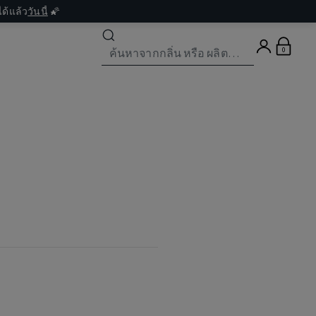
ด้แล้ว
วันนี้
🌠
0