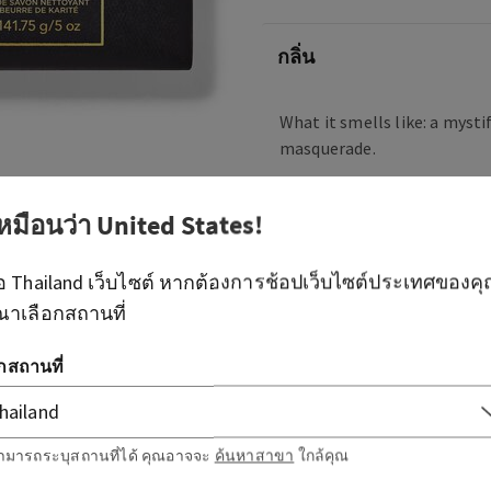
กลิ่น
What it smells like: a mysti
masquerade.
Fragrance notes: black car
and a hint of musk.
เหมือนว่า
United States
!
ือ
Thailand
เว็บไซต์ หากต้องการช้อปเว็บไซต์ประเทศของค
ภาพรวม
ณาเลือกสถานที่
วิธีใช้
อกสถานที่
ส่วนผสม
ามารถระบุสถานที่ได้ คุณอาจจะ
ค้นหาสาขา
ใกล้คุณ