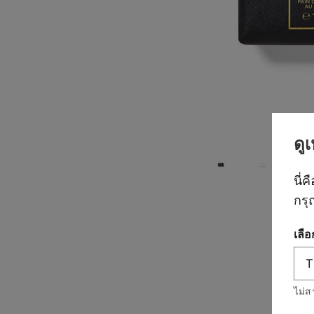
ดู
นี่ค
กรุ
เลื
ไม่ส