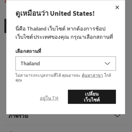
สินค้าหมดสต็อก
ดูเหมือนว่า
United States
!
OUT OF STOCK
นี่คือ
Thailand
เว็บไซต์ หากต้องการช้อป
เว็บไซต์ประเทศของคุณ กรุณาเลือกสถานที่
เลือกสถานที่
กลิ่น
What it smells like: the sweet, airy treat you
ไม่สามารถระบุสถานที่ได้ คุณอาจจะ
ค้นหาสาขา
ใกล้
love.
คุณ
Fragrance notes: fresh strawberries, golden
เปลี่ยน
อยู่ใน TH
shortcake and whipped cream.
เว็บไซต์
ภาพรวม