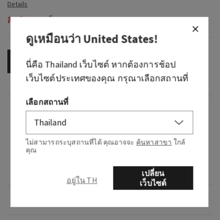
สินค้าหมดสต็อก
ดูเหมือนว่า
United States
!
OUT OF STOCK
นี่คือ
Thailand
เว็บไซต์ หากต้องการช้อป
เว็บไซต์ประเทศของคุณ กรุณาเลือกสถานที่
เลือกสถานที่
กลิ่น
กลิ่นหอมอย่างไร: ประสบการณ์สปาที่ผ่อนคลาย
ไม่สามารถระบุสถานที่ได้ คุณอาจจะ
ค้นหาสาขา
ใกล้
คุณ
และเอาใจใส่เป็นพิเศษ
โน้ต: กลิ่นเชีย
เปลี่ยน
อยู่ใน TH
เว็บไซต์
ภาพรวม