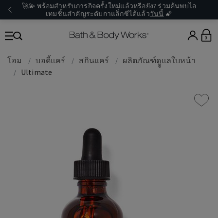
🚀💫 พร้อมสำหรับภารกิจครั้งใหม่แล้วหรือยัง? ร่วมค้นพบไอ
เทมชิ้นสำคัญระดับกาแล็กซีได้แล้ว
วันนี้
🌠
0
โฮม
บอดี้แคร์
สกินแคร์
ผลิตภัณฑ์ดููแลใบหน้า
Ultimate