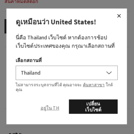
สินค้าหมดสต็อก
ดูเหมือนว่า
United States
!
OUT OF STOCK
นี่คือ
Thailand
เว็บไซต์ หากต้องการช้อป
เว็บไซต์ประเทศของคุณ กรุณาเลือกสถานที่
กลิ่น
เลือกสถานที่
What it smells like: a breath of fresh, clean and
calming air.
ไม่สามารถระบุสถานที่ได้ คุณอาจจะ
ค้นหาสาขา
ใกล้
คุณ
Fragrance notes: lightly fragranced with
lavender and sage.
เปลี่ยน
อยู่ใน TH
เว็บไซต์
ภาพรวม