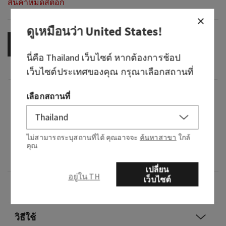
สินค้าหมดสต็อก
ดูเหมือนว่า
United States
!
OUT OF STOCK
นี่คือ
Thailand
เว็บไซต์ หากต้องการช้อป
เว็บไซต์ประเทศของคุณ กรุณาเลือกสถานที่
กลิ่น
เลือกสถานที่
กลิ่นหอมอย่างไร: ค่ำคืนอันน่าพิศวงในงานเต้นรำ
ไม่สามารถระบุสถานที่ได้ คุณอาจจะ
ค้นหาสาขา
ใกล้
โน้ต: กระวานดำ วานิลลารมควัน และกลิ่นมัสก์
คุณ
เล็กน้อย
เปลี่ยน
อยู่ใน TH
เว็บไซต์
ภาพรวม
วิธีใช้