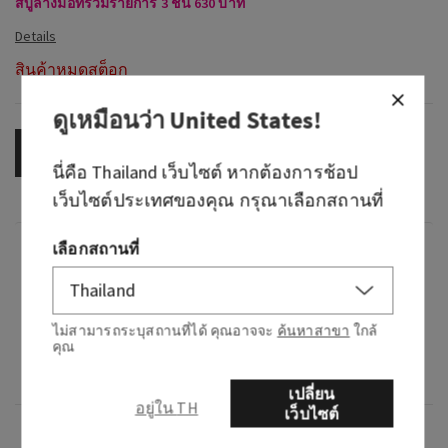
สบู่ล้างมือที่่ร่วมรายการ 3 ชิ้น 630 บาท
สินค้าหมดสต็อก
ดูเหมือนว่า
United States
!
OUT OF STOCK
นี่คือ
Thailand
เว็บไซต์ หากต้องการช้อป
เว็บไซต์ประเทศของคุณ กรุณาเลือกสถานที่
เลือกสถานที่
กลิ่น
กลิ่นหอมอย่างไร: ดื่มด่ำความหอมของชาชง
ไม่สามารถระบุสถานที่ได้ คุณอาจจะ
ค้นหาสาขา
ใกล้
ใหม่ๆ
คุณ
โน้ต: ชาสด มะนาว และสมุนไพร
เปลี่ยน
อยู่ใน TH
เว็บไซต์
ภาพรวม