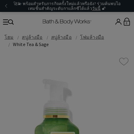
🚀💫 พร้อมสำหรับภารกิจครั้งใหม่แล้วหรือยัง? ร่วมค้นพบไอ
เทมชิ้นสำคัญระดับกาแล็กซีได้แล้ว
วันนี้
🌠
0
โฮม
สบู่ล้างมือ
สบู่ล้างมือ
โฟมล้างมือ
White Tea & Sage