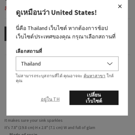
สินค้าหมดสต็อก
ดูเหมือนว่า
United States
!
นี่คือ
Thailand
เว็บไซต์ หากต้องการช้อป
OUT OF STOCK
เว็บไซต์ประเทศของคุณ กรุณาเลือกสถานที่
เลือกสถานที่
ภาพรวม
ไม่สามารถระบุสถานที่ได้ คุณอาจจะ
ค้นหาสาขา
ใกล้
คุณ
What it does: dispenses your favourite Bath &
Body Works Gentle Foaming Hand Soap (sold
เปลี่ยน
separately).
อยู่ใน TH
เว็บไซต์
Why you'll love it:
It makes sure your sink sparkles
It's 7.8" (19.8 cm) H x 2.8" (7.1 cm) W and full of glam
Made of resin