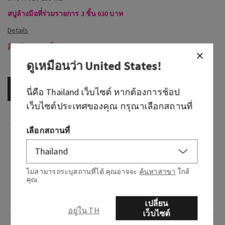
สบู่ล้างมือที่่ร่วมรายการ 3 ชิ้น 630 บาท
สินค้าหมดสต็อก
ดูเหมือนว่า
United States
!
OUT OF STOCK
นี่คือ
Thailand
เว็บไซต์ หากต้องการช้อป
เว็บไซต์ประเทศของคุณ กรุณาเลือกสถานที่
เลือกสถานที่
กลิ่น
กลิ่นหอมอย่างไร: ลมหายใจที่เย็นสดชื่น
ไม่สามารถระบุสถานที่ได้ คุณอาจจะ
ค้นหาสาขา
ใกล้
คุณ
โน้ต: กลิ่นสนสด กลิ่นจูนิเปอร์ และกลิ่นลูกแพร์ฉ่ำ
น้ำ
เปลี่ยน
อยู่ใน TH
เว็บไซต์