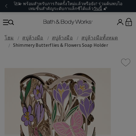
🚀💫 พร้อมสำหรับภารกิจครั้งใหม่แล้วหรือยัง? ร่วมค้นพบไอ
เทมชิ้นสำคัญระดับกาแล็กซีได้แล้ว
วันนี้
🌠
0
โฮม
สบู่ล้างมือ
สบู่ล้างมือ
สบู่ล้างมือทั้งหมด
Shimmery Butterflies & Flowers Soap Holder