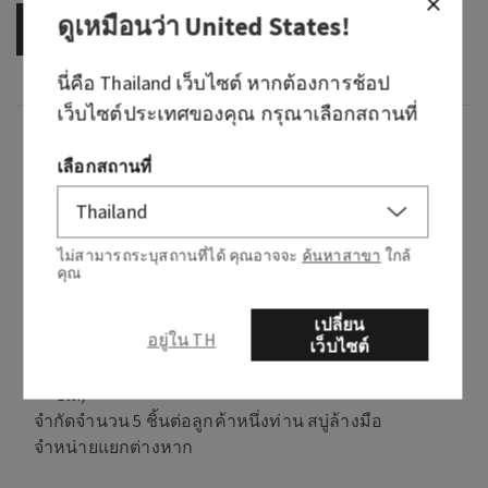
ดูเหมือนว่า
United States
!
OUT OF STOCK
นี่คือ
Thailand
เว็บไซต์ หากต้องการช้อป
เว็บไซต์ประเทศของคุณ กรุณาเลือกสถานที่
ภาพรวม
เลือกสถานที่
คุณสมบัติ: ใช้สำหรับวางสบู่ล้างมือที่คุณชื่นชอบ
เหตุผลที่คุณจะตกหลุมรัก:
ไม่สามารถระบุสถานที่ได้ คุณอาจจะ
ค้นหาสาขา
ใกล้
คุณ
สีม่วงและชมพูสดใสช่วยเพิ่มความสดชื่นรับฤดู
ใบไม้ผลิให้กับอ่างล้างหน้าทุกแบบ
เปลี่ยน
อยู่ใน TH
ทำจากโลหะปั๊มขึ้นรูป
เว็บไซต์
ขนาด กว้าง 2.6 นิ้ว (6.6 ซม.) x สูง 5 นิ้ว (12.7
ซม.)
จำกัดจำนวน 5 ชิ้นต่อลูกค้าหนึ่งท่าน สบู่ล้างมือ
จำหน่ายแยกต่างหาก