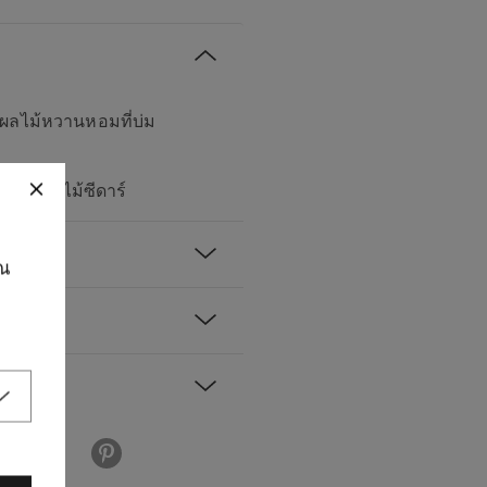
รสผลไม้หวานหอมที่บ่ม
่อสด และไม้ซีดาร์
ุณ