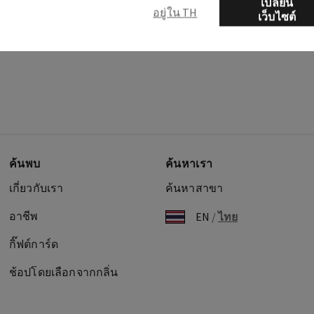
เปลี่ยน
อยู่ใน TH
เว็บไซต์
ค้นพบ
ค้นหาเรา
เกี่ยวกับเรา
ค้นหาสาขา
อาชีพ
EN
/
ไทย
กิ๊ฟต์การ์ด
ช้อปโดยเลือกจากกลิ่น