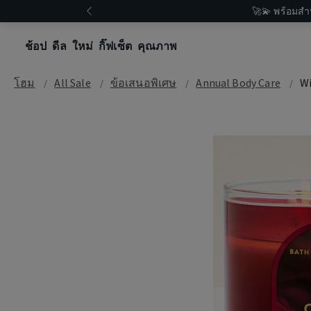
🚀💫 พร้อมสำ
ช้อป
ดีล
ใหม่
กิ๊ฟเซ็ต
คุณภาพ
โฮม
All Sale
ข้อเสนอพิเศษ
Annual Body Care
Wi