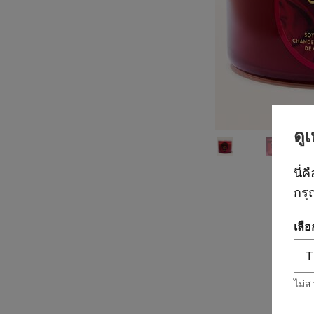
ดู
นี่ค
กรุ
เลื
ไม่ส