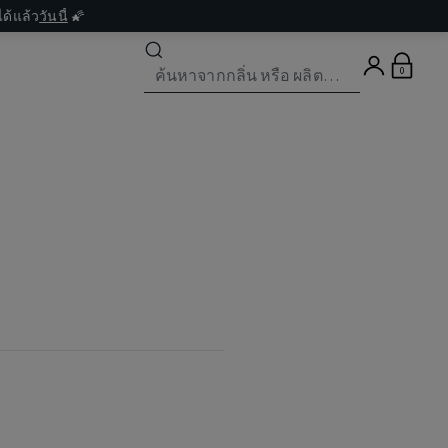
ด้แล้ว
วันนี้
🌠
0